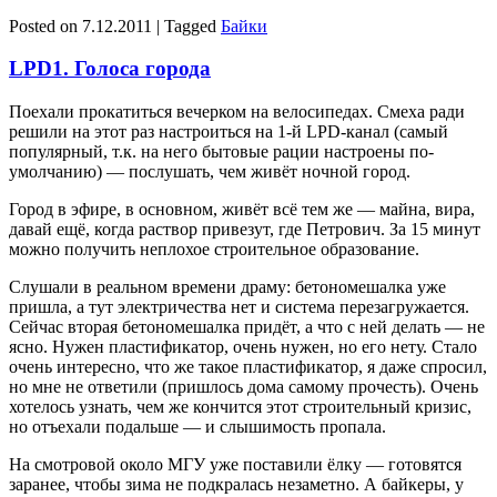
Posted on
7.12.2011
|
Tagged
Байки
LPD1. Голоса города
Поехали прокатиться вечерком на велосипедах. Смеха ради
решили на этот раз настроиться на 1-й LPD-канал (самый
популярный, т.к. на него бытовые рации настроены по-
умолчанию) — послушать, чем живёт ночной город.
Город в эфире, в основном, живёт всё тем же — майна, вира,
давай ещё, когда раствор привезут, где Петрович. За 15 минут
можно получить неплохое строительное образование.
Слушали в реальном времени драму: бетономешалка уже
пришла, а тут электричества нет и система перезагружается.
Сейчас вторая бетономешалка придёт, а что с ней делать — не
ясно. Нужен пластификатор, очень нужен, но его нету. Стало
очень интересно, что же такое пластификатор, я даже спросил,
но мне не ответили (пришлось дома самому прочесть). Очень
хотелось узнать, чем же кончится этот строительный кризис,
но отъехали подальше — и слышимость пропала.
На смотровой около МГУ уже поставили ёлку — готовятся
заранее, чтобы зима не подкралась незаметно. А байкеры, у