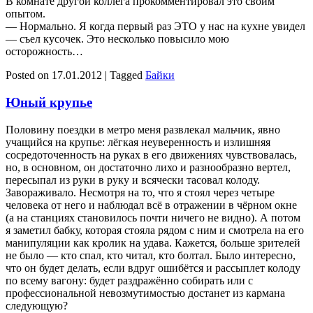
В комнате другой коллега прокомментировал это своим
опытом.
— Нормально. Я когда первый раз ЭТО у нас на кухне увидел
— съел кусочек. Это несколько повысило мою
осторожность…
Posted on
17.01.2012
|
Tagged
Байки
Юный крупье
Половину поездки в метро меня развлекал мальчик, явно
учащийся на крупье: лёгкая неуверенность и излишняя
сосредоточенность на руках в его движениях чувствовалась,
но, в основном, он достаточно лихо и разнообразно вертел,
пересыпал из руки в руку и всячески тасовал колоду.
Завораживало. Несмотря на то, что я стоял через четыре
человека от него и наблюдал всё в отражении в чёрном окне
(а на станциях становилось почти ничего не видно). А потом
я заметил бабку, которая стояла рядом с ним и смотрела на его
манипуляции как кролик на удава. Кажется, больше зрителей
не было — кто спал, кто читал, кто болтал. Было интересно,
что он будет делать, если вдруг ошибётся и рассыплет колоду
по всему вагону: будет раздражённо собирать или с
профессиональной невозмутимостью достанет из кармана
следующую?