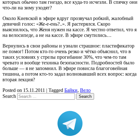
которых обычно там гнездо, все куда-то исчезли. В спячку они
что-ли на зиму уходят?
Около Киевской в эфире вдруг прозвучал робкий, жалобный
девичий голос: «Же-е-ень?..». Я растерялся. Скоро
выяснилось, что Женя нужен на кассе. Я честно ответил, что я
на велосипеде, а не на кассе. В эфире смутились…
Вернулись в свои районы и узнали страшное: пластификатор
не помог! Потом кто-то очень резко и чётко объяснил, что в
таких условиях у стрелы прогибание 30%, что чем-то там
чревато и вообще техника безопасности. Подробностей было
больше — я не запомнил. В эфире повисла благоговейная
тишина, а потом кто-то задал волновавший всех вопрос: когда
вторая лекция?
Posted on
15.11.2011
|
Tagged
Байки
,
Вело
Search