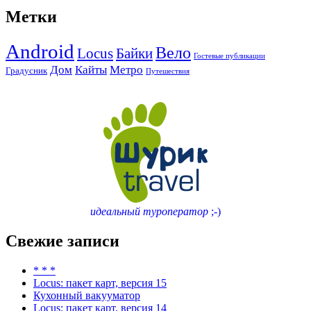
Метки
Android
Вело
Locus
Байки
Гостевые публикации
Дом
Кайты
Метро
Градусник
Путешествия
идеальный туроператор
;-)
Свежие записи
* * *
Locus: пакет карт, версия 15
Кухонный вакууматор
Locus: пакет карт, версия 14