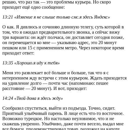
решаю, что раз так — это проблемы курьера. Но скоро
приходит ещё одно сообщение:
13:21 «Извение я не слыше только смс.я здесь Яндекс»
О как. Я дивлюсь и сочиняю длинную телегу, суть которой в
том, что я ожидал предварительного звонка, а сейчас вижу
три варианта: он ждёт полчаса, он доставляет сегодня позже,
он перемещается ко мне — указываю адрес, это 20 минут
пешком или 15 с применением метро. Через некоторое время
приходит ответ:
13:35 «Хорошо.я иду к тебя»
Меня это развлекает всё больше и больше, так что я с
нетерпением жду встречи с этим курьером. Ждать приходится
на удивление долго — почти час (напоминаю: пешее
расстояние — 20 минут). И вот, приходит:
14:24 «Твой дома я здесь жду»
Сообразил спуститься, выйти из подъезда. Точно, сидит.
Приятный улыбчивый парень. В лице есть что-то восточное.
Возможно турецкое. Но настолько неуловимое, что и не
скажешь уверенно. Улыбчиво, даже почти весело, выдал мне
все бумаги, продемонстрировал товар, разложил на капоте