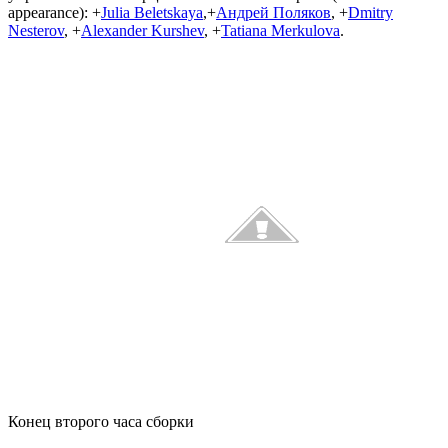
appearance): +
Julia Beletskaya
,+
Андрей Поляков
, +
Dmitry
Nesterov
, +
Alexander Kurshev
, +
Tatiana Merkulova
.
Конец второго часа сборки