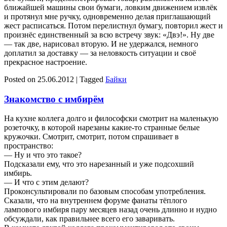
ближайшей машины свои бумаги, ловким движением извлёк
и протянул мне ручку, одновременно делая приглашающий
жест расписаться. Потом перелистнул бумагу, повторил жест и
произнёс единственный за всю встречу звук: «Двэ!». Ну две
— так две, нарисовал вторую. И не удержался, немного
доплатил за доставку — за неловкость ситуации и своё
прекрасное настроение.
Posted on
25.06.2012
|
Tagged
Байки
Знакомство с имбирём
На кухне коллега долго и философски смотрит на маленькую
розеточку, в которой нарезаны какие-то странные белые
кружочки. Смотрит, смотрит, потом спрашивает в
пространство:
— Ну и что это такое?
Подсказали ему, что это нарезанный и уже подсохший
имбирь.
— И что с этим делают?
Проконсультировали по базовым способам употребления.
Сказали, что на внутреннем форуме фанаты тёплого
лампового имбиря пару месяцев назад очень длинно и нудно
обсуждали, как правильнее всего его заваривать.