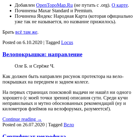
Добавлен
OpenTopoMap.Ru
(не путать с .org).
О карте
.
Починены Maxar Standard и Premium.
Починена Яндекс Народная Карта (которая официально
уже так не называется, но название прижилось).
Брать
всё там же
.
Posted on
6.10.2020
|
Tagged
Locus
Велопокрышки: направление
Оле Б. и Серёже Ч.
Как должен быть направлен рисунок протектора на вело-
покрышках на переднем и заднем колесе.
На первых страницах поисковой выдачи не нашёл ни одного
хорошего (с моей точки зрения) описания сути. Среди кучи
неправильных и мутно обоснованных рекомендаций (ну и
километров флеймов на велофорумах, разумеется!).
Continue reading
→
Posted on
26.07.2020
|
Tagged
Вело
Сертификат некрофила