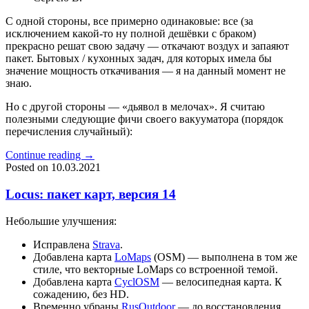
С одной стороны, все примерно одинаковые: все (за
исключением какой-то ну полной дешёвки с браком)
прекрасно решат свою задачу — откачают воздух и запаяют
пакет. Бытовых / кухонных задач, для которых имела бы
значение мощность откачивания — я на данный момент не
знаю.
Но с другой стороны — «дьявол в мелочах». Я считаю
полезными следующие фичи своего вакууматора (порядок
перечисления случайный):
Continue reading
→
Posted on
10.03.2021
Locus: пакет карт, версия 14
Небольшие улучшения:
Исправлена
Strava
.
Добавлена карта
LoMaps
(OSM) — выполнена в том же
стиле, что векторные LoMaps со встроенной темой.
Добавлена карта
CyclOSM
— велосипедная карта. К
сожадению, без HD.
Временно убраны
RusOutdoor
— до восстановления