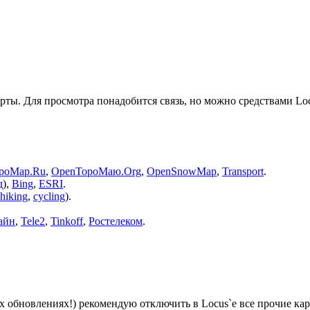
рты. Для просмотра понадобится связь, но можно средствами Loc
poMap.Ru
,
OpenTopoMaю.Org
,
OpenSnowMap
,
Transport
.
д
),
Bing
,
ESRI
.
hiking
,
cycling
).
айн
,
Tele2
,
Tinkoff
,
Ростелеком
.
 обновлениях!) рекомендую отключить в Locus`е все прочие карт