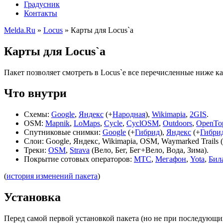
Градусник
Контакты
Melda.Ru
»
Locus
»
Карты для Locus`а
Карты для Locus`а
Пакет позволяет смотреть в Locus`е все перечисленные ниже ка
Что внутри
Схемы:
Google
,
Яндекс
(+
Народная
),
Wikimapia
,
2GIS
.
OSM:
Mapnik
,
LoMaps
,
Cycle
,
CyclOSM
,
Outdoors
,
OpenTo
Спутниковые снимки:
Google
(+
Гибрид
),
Яндекс
(+
Гибри
Слои: Google, Яндекс, Wikimapia, OSM, Waymarked Trails (
Треки:
OSM
,
Strava
(Вело, Бег, Бег+Вело, Вода, Зима).
Покрытие сотовых операторов:
МТС
,
Мегафон
,
Yota
,
Бил
(
история изменений пакета
)
Установка
Перед самой первой установкой пакета (но не при последующих