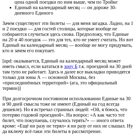
цена одной поездки по ним выше, чем по Тройке
Единый на календарный месяц — он дороже 30-
дневного Единого
Зачем существуют эти билеты — для меня загадка. Ладно, на 1
и 2 поездки — для гостей столицы, которые вообще не
собираются случиться здесь снова. Предположу, что Единые
на 20 и 40 поездок — это для тех, кто не умеет считать. Но вот
Единый на календарный месяц — вообще не могу придумать,
кто и зачем его покупает.
[upd: оказывается, Единый на календарный месяц может
иметь смысл, если кататься в
зону Б
т.к. проездной на 30 дней
там тупо не работает. Здесь и далее все выкладки приводятся
только для зоны А — основной Москвы, без
«присоединённых территорий» (ага, это официальный
термин)]
При долгосрочном постоянном использовании Единые на 30
и 90 дней смысла тоже не имеют (Единый на год всегда
дешевле). Но я встречал странных людей: «Ой, я боюсь, что
потеряю годовой проездной». На вопрос: «А как часто тот
билет, что покупаешь, случалось терять?» — иного ответа
кроме: «Ещё ни разу не терял» я ни разу от них не слышал. Ну
да включу всё-таки эти билеты в рассмотрение.