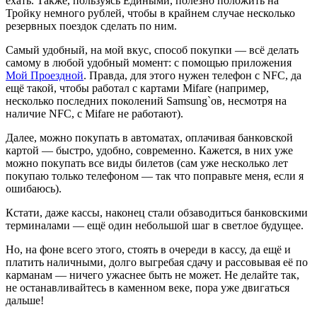
ехать. Также, пользуясь Едиными, полезно положить на
Тройку немного рублей, чтобы в крайнем случае несколько
резервных поездок сделать по ним.
Самый удобный, на мой вкус, способ покупки — всё делать
самому в любой удобный момент: с помощью приложения
Мой Проездной
. Правда, для этого нужен телефон с NFC, да
ещё такой, чтобы работал с картами Mifare (например,
несколько последних поколений Samsung`ов, несмотря на
наличие NFC, с Mifare не работают).
Далее, можно покупать в автоматах, оплачивая банковской
картой — быстро, удобно, современно. Кажется, в них уже
можно покупать все виды билетов (сам уже несколько лет
покупаю только телефоном — так что поправьте меня, если я
ошибаюсь).
Кстати, даже кассы, наконец стали обзаводиться банковскими
терминалами — ещё один небольшой шаг в светлое будущее.
Но, на фоне всего этого, стоять в очереди в кассу, да ещё и
платить наличными, долго выгребая сдачу и рассовывая её по
карманам — ничего ужаснее быть не может. Не делайте так,
не останавливайтесь в каменном веке, пора уже двигаться
дальше!