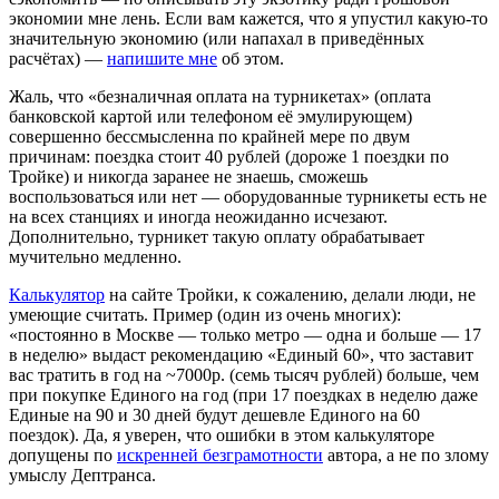
экономии мне лень. Если вам кажется, что я упустил какую-то
значительную экономию (или напахал в приведённых
расчётах) —
напишите мне
об этом.
Жаль, что «безналичная оплата на турникетах» (оплата
банковской картой или телефоном её эмулирующем)
совершенно бессмысленна по крайней мере по двум
причинам: поездка стоит 40 рублей (дороже 1 поездки по
Тройке) и никогда заранее не знаешь, сможешь
воспользоваться или нет — оборудованные турникеты есть не
на всех станциях и иногда неожиданно исчезают.
Дополнительно, турникет такую оплату обрабатывает
мучительно медленно.
Калькулятор
на сайте Тройки, к сожалению, делали люди, не
умеющие считать. Пример (один из очень многих):
«постоянно в Москве — только метро — одна и больше — 17
в неделю» выдаст рекомендацию «Единый 60», что заставит
вас тратить в год на ~7000р. (семь тысяч рублей) больше, чем
при покупке Единого на год (при 17 поездках в неделю даже
Единые на 90 и 30 дней будут дешевле Единого на 60
поездок). Да, я уверен, что ошибки в этом калькуляторе
допущены по
искренней безграмотности
автора, а не по злому
умыслу Дептранса.