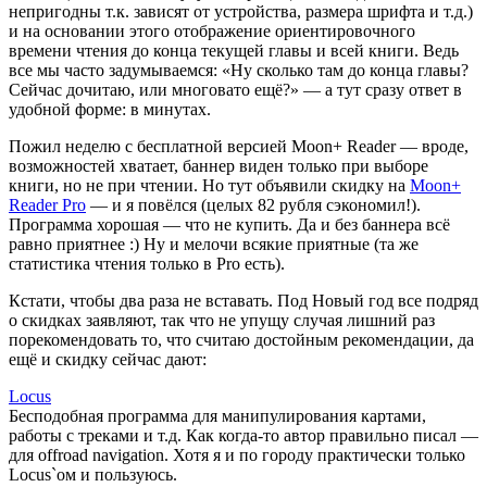
непригодны т.к. зависят от устройства, размера шрифта и т.д.)
и на основании этого отображение ориентировочного
времени чтения до конца текущей главы и всей книги. Ведь
все мы часто задумываемся: «Ну сколько там до конца главы?
Сейчас дочитаю, или многовато ещё?» — а тут сразу ответ в
удобной форме: в минутах.
Пожил неделю с бесплатной версией Moon+ Reader — вроде,
возможностей хватает, баннер виден только при выборе
книги, но не при чтении. Но тут объявили скидку на
Moon+
Reader Pro
— и я повёлся (целых 82 рубля сэкономил!).
Программа хорошая — что не купить. Да и без баннера всё
равно приятнее :) Ну и мелочи всякие приятные (та же
статистика чтения только в Pro есть).
Кстати, чтобы два раза не вставать. Под Новый год все подряд
о скидках заявляют, так что не упущу случая лишний раз
порекомендовать то, что считаю достойным рекомендации, да
ещё и скидку сейчас дают:
Locus
Бесподобная программа для манипулирования картами,
работы с треками и т.д. Как когда-то автор правильно писал —
для offroad navigation. Хотя я и по городу практически только
Locus`ом и пользуюсь.