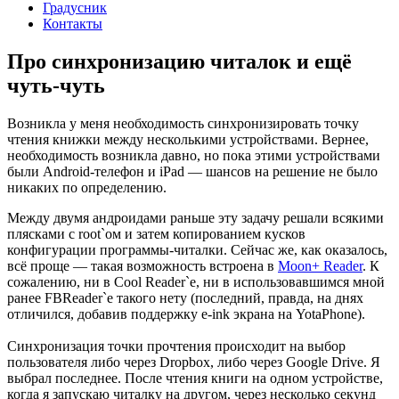
Градусник
Контакты
Про синхронизацию читалок и ещё
чуть-чуть
Возникла у меня необходимость синхронизировать точку
чтения книжки между несколькими устройствами. Вернее,
необходимость возникла давно, но пока этими устройствами
были Android-телефон и iPad — шансов на решение не было
никаких по определению.
Между двумя андроидами раньше эту задачу решали всякими
плясками с root`ом и затем копированием кусков
конфигурации программы-читалки. Сейчас же, как оказалось,
всё проще — такая возможность встроена в
Moon+ Reader
. К
сожалению, ни в Cool Reader`е, ни в использовавшимся мной
ранее FBReader`е такого нету (последний, правда, на днях
отличился, добавив поддержку e-ink экрана на YotaPhone).
Синхронизация точки прочтения происходит на выбор
пользователя либо через Dropbox, либо через Google Drive. Я
выбрал последнее. После чтения книги на одном устройстве,
когда я запускаю читалку на другом, через несколько секунд