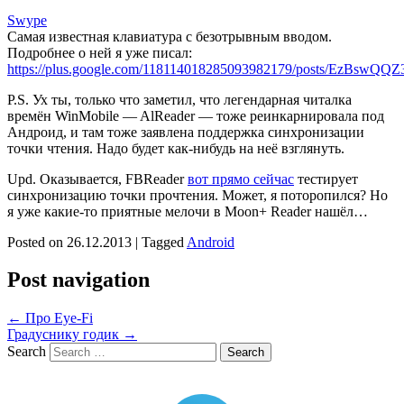
Swype
Самая известная клавиатура с безотрывным вводом.
Подробнее о ней я уже писал:
https://plus.google.com/118114018285093982179/posts/EzBswQQ
P.S. Ух ты, только что заметил, что легендарная читалка
времён WinMobile — AlReader — тоже реинкарнировала под
Андроид, и там тоже заявлена поддержка синхронизации
точки чтения. Надо будет как-нибудь на неё взглянуть.
Upd. Оказывается, FBReader
вот прямо сейчас
тестирует
синхронизацию точки прочтения. Может, я поторопился? Но
я уже какие-то приятные мелочи в Moon+ Reader нашёл…
Posted on
26.12.2013
|
Tagged
Android
Post navigation
←
Про Eye-Fi
Градуснику годик
→
Search