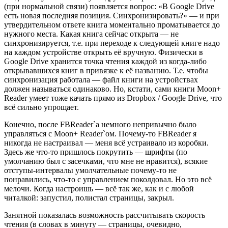
(при нормальной связи) появляется вопрос: «В Google Drive
есть новая последняя позиция. Синхронизировать?» — и при
утвердительном ответе книга моментально проматывается до
нужного места. Какая книга сейчас открыта — не
синхронизируется, т.е. при переходе к следующей книге надо
на каждом устройстве открыть её вручную. Физически в
Google Drive хранится точка чтения каждой из когда-либо
открывавшихся книг в привязке к её названию. Т.е. чтобы
синхронизация работала — файл книги на устройствах
должен называться одинаково. Но, кстати, сами книги Moon+
Reader умеет тоже качать прямо из Dropbox / Google Drive, что
всё сильно упрощает.
Конечно, после FBReader`а немного непривычно было
управляться с Moon+ Reader`ом. Почему-то FBReader я
никогда не настраивал — меня всё устраивало из коробки.
Здесь же что-то пришлось покрутить — шрифты (по
умолчанию был с засечками, что мне не нравится), всякие
отступы-интервалы умолчательные почему-то не
понравились, что-то с управлением поколдовал. Но это всё
мелочи. Когда настроишь — всё так же, как и с любой
читалкой: запустил, полистал страницы, закрыл.
Занятной показалась возможность рассчитывать скорость
чтения (в словах в минуту — страницы, очевидно,