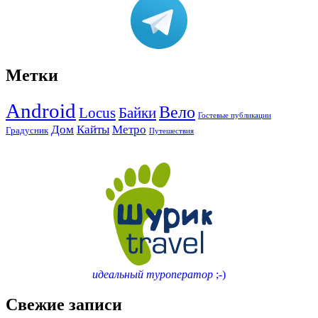
Метки
Android
Вело
Locus
Байки
Гостевые публикации
Дом
Кайты
Метро
Градусник
Путешествия
идеальный туроператор
;-)
Свежие записи