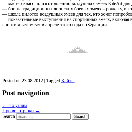
— мастер-класс по изготовлению воздушных змеев KiteArt для д
— бои на традиционных японских боевых змеях – роккаку, в к
— школа пилотов воздушных змеев для тех, кто хочет попробов
— показательные выступления на спортивных змеях, включая в
спортивным змеям в апреле этого года во Франции.
Posted on
23.08.2012
|
Tagged
Кайты
Post navigation
←
По углям
Про велотрюки
→
Search