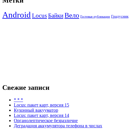
Метки
Android
Вело
Locus
Байки
Градусник
Гостевые публикации
Свежие записи
* * *
Locus: пакет карт, версия 15
Кухонный вакууматор
Locus: пакет карт, версия 14
Органолептическое безразличие
Деградация аккумулятора телефона в числах