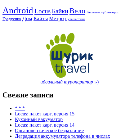
Android
Вело
Locus
Байки
Гостевые публикации
Дом
Кайты
Метро
Градусник
Путешествия
идеальный туроператор
;-)
Свежие записи
* * *
Locus: пакет карт, версия 15
Кухонный вакууматор
Locus: пакет карт, версия 14
Органолептическое безразличие
Деградация аккумулятора телефона в числах