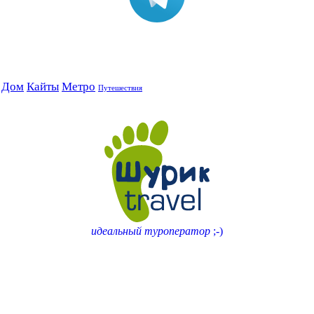
Дом
Кайты
Метро
Путешествия
идеальный туроператор
;-)